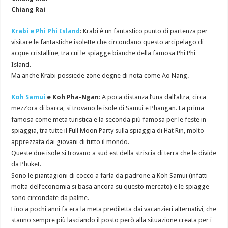
Chiang Rai
Krabi e Phi Phi Island
: Krabi è un fantastico punto di partenza per
visitare le fantastiche isolette che circondano questo arcipelago di
acque cristalline, tra cui le spiagge bianche della famosa Phi Phi
Island.
Ma anche Krabi possiede zone degne di nota come Ao Nang.
Koh Samui
e Koh Pha-Ngan
: A poca distanza l’una dall’altra, circa
mezz’ora di barca, si trovano le isole di Samui e Phangan. La prima
famosa come meta turistica e la seconda più famosa per le feste in
spiaggia, tra tutte il Full Moon Party sulla spiaggia di Hat Rin, molto
apprezzata dai giovani di tutto il mondo.
Queste due isole si trovano a sud est della striscia di terra che le divide
da Phuket.
Sono le piantagioni di cocco a farla da padrone a Koh Samui (infatti
molta dell’economia si basa ancora su questo mercato) e le spiagge
sono circondate da palme.
Fino a pochi anni fa era la meta prediletta dai vacanzieri alternativi, che
stanno sempre più lasciando il posto però alla situazione creata per i