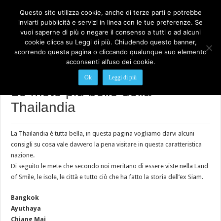
Questo sito utilizza cookie, anche di terze parti e potrebbe
inviarti pubblicità e servizi in linea con le tue preferenze. Se
vuoi saperne di più o negare il consenso a tutti o ad alcuni
cookie clicca su Leggi di più. Chiudendo questo banner,
scorrendo questa pagina o cliccando qualunque suo elemento
acconsenti all’uso dei cookie.
Home
>
Le mete più belle della Thailandia
Ok
Leggi di più
Le mete più belle della
Thailandia
La Thailandia è tutta bella, in questa pagina vogliamo darvi alcuni
consigli su cosa vale davvero la pena visitare in questa caratteristica
nazione.
Di seguito le mete che secondo noi meritano di essere viste nella Land
of Smile, le isole, le città e tutto ciò che ha fatto la storia dell’ex Siam.
Bangkok
Ayuthaya
Chiang Mai