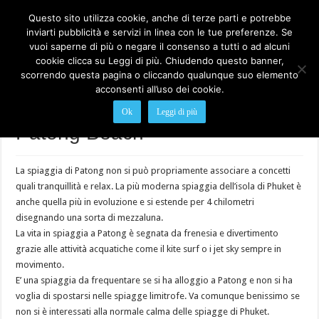
Questo sito utilizza cookie, anche di terze parti e potrebbe
inviarti pubblicità e servizi in linea con le tue preferenze. Se
vuoi saperne di più o negare il consenso a tutti o ad alcuni
cookie clicca su Leggi di più. Chiudendo questo banner,
scorrendo questa pagina o cliccando qualunque suo elemento
acconsenti all’uso dei cookie.
Home
>
Le Spiagge di Phuket, mare cristallino e relax
>
Patong Beach
Ok
Leggi di più
Patong Beach
La spiaggia di Patong non si può propriamente associare a concetti
quali tranquillità e relax. La più moderna spiaggia dell’isola di Phuket è
anche quella più in evoluzione e si estende per 4 chilometri
disegnando una sorta di mezzaluna.
La vita in spiaggia a Patong è segnata da frenesia e divertimento
grazie alle attività acquatiche come il kite surf o i jet sky sempre in
movimento.
E’ una spiaggia da frequentare se si ha alloggio a Patong e non si ha
voglia di spostarsi nelle spiagge limitrofe. Va comunque benissimo se
non si è interessati alla normale calma delle spiagge di Phuket.