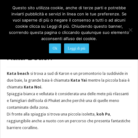
Questo sito utilizza cookie, anche di terze parti e potrebbe
inviarti pubblicità e servizi in linea con le tue preferenze. Se
vuoi saperne di più o negare il consenso a tutti o ad alcuni
cookie clicca su Leggi di più. Chiudendo questo banner,
scorrendo questa pagina o cliccando qualunque suo elemento
acconsenti all’uso dei cookie.
Home
>
Le Spiagge di Phuket, mare cristallino e relax
>
Kata Beach
Ok
Leggi di più
Kata Beach
Kata beach
si trova a sud di Karon e un promontorio la suddivide in
due baie, la grande baia è chiamata
Kata Yai
mentre la piccola baia è
chiamata
Kata Noi
.
Spiaggia bianca e vellutata è considerata una delle mete più rilassanti
e famigliari dell’isola di Phuket anche perchè una di quelle meno
contaminate della zona.
Di fronte alla spiaggia si trova una piccola isoletta,
koh Pu
,
raggiungibile anche a nuoto con un percorso che presenta fantastiche
barriere coralline.