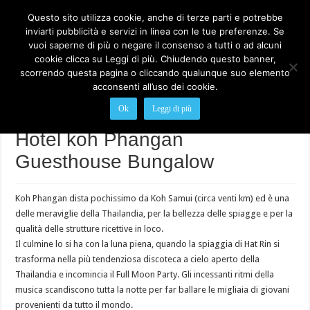
Questo sito utilizza cookie, anche di terze parti e potrebbe
inviarti pubblicità e servizi in linea con le tue preferenze. Se
vuoi saperne di più o negare il consenso a tutti o ad alcuni
cookie clicca su Leggi di più. Chiudendo questo banner,
scorrendo questa pagina o cliccando qualunque suo elemento
acconsenti all’uso dei cookie.
Home
>
Hotel Thailandia Guesthouse Bungalow
>
Hotel koh Phangan
Guesthouse Bungalow
Ok
Leggi di più
Hotel koh Phangan
Guesthouse Bungalow
Koh Phangan dista pochissimo da Koh Samui (circa venti km) ed è una
delle meraviglie della Thailandia, per la bellezza delle spiagge e per la
qualità delle strutture ricettive in loco.
Il culmine lo si ha con la luna piena, quando la spiaggia di Hat Rin si
trasforma nella più tendenziosa discoteca a cielo aperto della
Thailandia e incomincia il Full Moon Party. Gli incessanti ritmi della
musica scandiscono tutta la notte per far ballare le migliaia di giovani
provenienti da tutto il mondo.